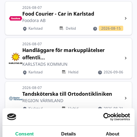
2026-08-07
Food Courier - Car in Karlstad
Foodora AB
Karlstad
Deltid
2026-08-15
2026-08-07
Handläggare för markupplåtelser
offentli...
KARLSTADS KOMMUN
Karlstad
Heltid
2026-09-06
2026-08-07
Tandsköterska till Ortodontikliniken
REGION VÄRMLAND
Karlstad
Heltid
2026-08-31
2026-08-06
Familjehem
Consent
Details
About
INN Omsorg AB