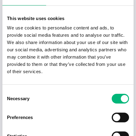
Karlstad
Heltid
2026-10-31
This website uses cookies
2026-08-06
We use cookies to personalise content and ads, to
Sibylla
provide social media features and to analyse our traffic.
Ferlin Servicehandel AB
We also share information about your use of our site with
Karlstad
Deltid
2026-09-05
our social media, advertising and analytics partners who
may combine it with other information that you’ve
2026-08-06
provided to them or that they’ve collected from your use
Ekonom med inriktning inköp och avtal
of their services.
LÄNSSTYRELSEN I VÄRMLANDS LÄN
Karlstad
Heltid
2026-08-16
Consent
2026-08-06
Necessary
Selection
myNanny barnvakt Karlstad nanny /
barnpa...
YCLA AB
Preferences
Karlstad
2026-08-20