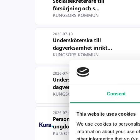
Socialsekreterare till
försörjning och s...
KUNGSÖRS KOMMUN
2026-07-10
Undersköterska till
dagverksamhet inrikt...
KUNGSÖRS KOMMUN
2026-07-10
Undersköterska till
dagverksamhet inrikt...
Consent
KUNGSÖRS KOMMUN
2026-07-03
This website uses cookies
Personlig assistent sökes till
We use cookies to personalis
ungdom i ...
information about your use of
Kura Omsorg i Sverige AB
other information that you’ve