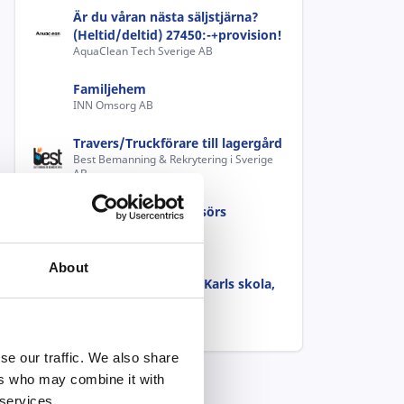
Är du våran nästa säljstjärna?
(Heltid/deltid) 27450:-+provision!
AquaClean Tech Sverige AB
Familjehem
INN Omsorg AB
Travers/Truckförare till lagergård
Best Bemanning & Rekrytering i Sverige
AB
Timvikarier till Kungsörs
förskolor
KUNGSÖRS KOMMUN
About
Timvikarier till Kung Karls skola,
åk 4-9
KUNGSÖRS KOMMUN
se our traffic. We also share
ers who may combine it with
 services.