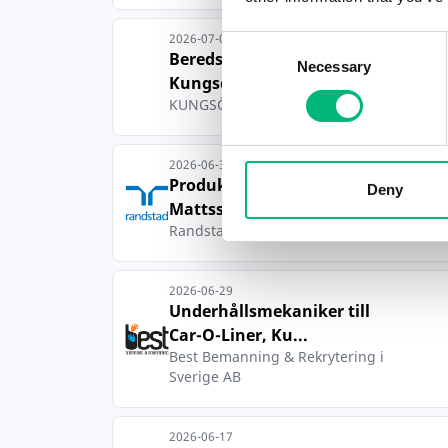
2026-07-01
Consent
Beredskapssamordnare till
Necessary
Selection
Kungsörs kommu...
KUNGSÖRS KOMMUN
2026-06-30
Produktionsutvecklare till
Deny
Mattsson Meta...
Randstad AB
2026-06-29
Underhållsmekaniker till
Car-O-Liner, Ku...
Best Bemanning & Rekrytering i
Sverige AB
2026-06-17