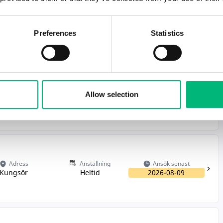
Adress
Anställning
Ansök senast
Preferences
Statistics
Kungsör
Heltid
2026-08-09
Allow selection
Adress
Anställning
Ansök senast
Kungsör
Heltid
2026-08-31
Adress
Anställning
Ansök senast
Kungsör
Heltid
2026-08-09