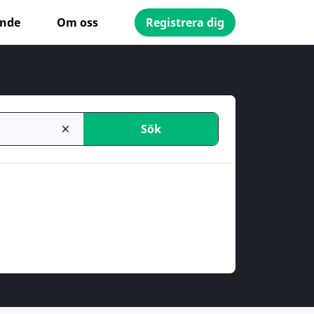
ande
Om oss
Registrera dig
Sök