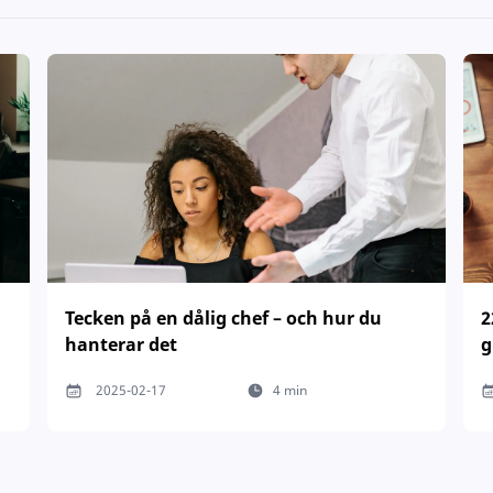
Tecken på en dålig chef – och hur du
2
hanterar det
g
2025-02-17
4 min