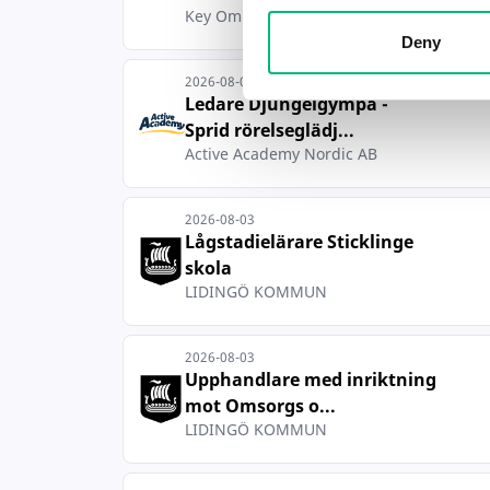
Key Omnichannel AB
Deny
2026-08-03
Ledare Djungelgympa -
Sprid rörelseglädj...
Active Academy Nordic AB
2026-08-03
Lågstadielärare Sticklinge
skola
LIDINGÖ KOMMUN
2026-08-03
Upphandlare med inriktning
mot Omsorgs o...
LIDINGÖ KOMMUN