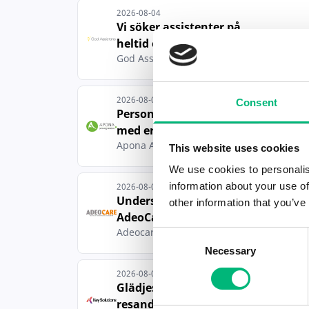
2026-08-04
Vi söker assistenter på
heltid och delti...
God Assistans i Mitt AB
2026-08-04
Consent
Personlig Assistent, gärna
med erfarenh...
Apona AB
This website uses cookies
We use cookies to personalis
information about your use of
2026-08-04
Undersköterska till
other information that you’ve
AdeoCare på Lidingö
Adeocare AB
Consent
Necessary
Selection
2026-08-04
Glädjespridare - jobba som
resande sälja...