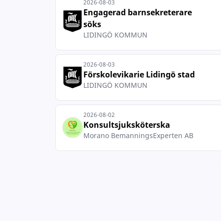
2026-08-03
Engagerad barnsekreterare
söks
LIDINGÖ KOMMUN
2026-08-03
Förskolevikarie Lidingö stad
LIDINGÖ KOMMUN
2026-08-02
Konsultsjuksköterska
Morano BemanningsExperten AB