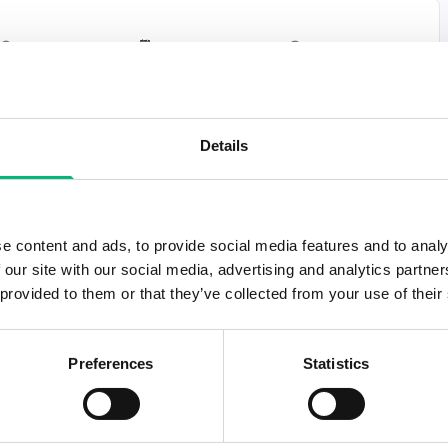
Adress
Anställning
Ansök senast
Lidingö
Heltid
2026-08-28
Details
Adress
Anställning
Ansök senast
Lidingö
Deltid
2026-08-31
e content and ads, to provide social media features and to analy
 our site with our social media, advertising and analytics partn
 provided to them or that they’ve collected from your use of their
Adress
Anställning
Ansök senast
Lidingö
Heltid
2026-09-21
Preferences
Statistics
Adress
Anställning
Ansök senast
Lidingö
Heltid
2026-08-16