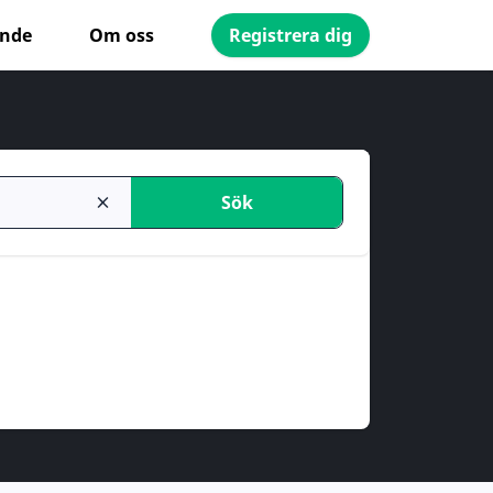
ande
Om oss
Registrera dig
Sök