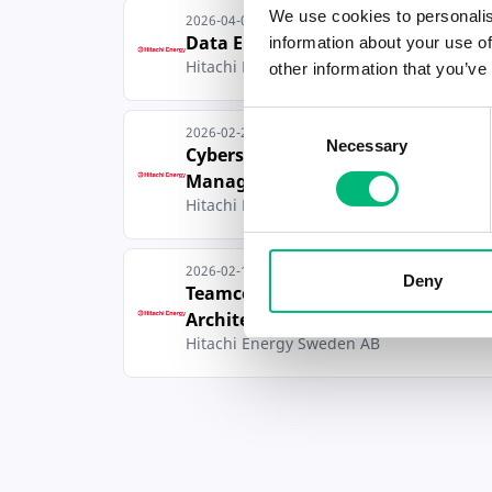
We use cookies to personalis
2026-04-03
Data Engineer
information about your use of
Hitachi Energy Sweden AB
other information that you’ve
Consent
2026-02-27
Necessary
Selection
Cybersecurity Project
Manager (f/m/d)
Hitachi Energy Sweden AB
2026-02-18
Deny
Teamcenter Solution
Architect Developmen...
Hitachi Energy Sweden AB