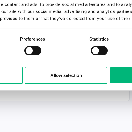
e content and ads, to provide social media features and to analy
Adress
Anställning
Ansök senast
 our site with our social media, advertising and analytics partn
Ludvika
Heltid
2026-09-29
 provided to them or that they’ve collected from your use of their
Preferences
Statistics
Adress
Anställning
Ansök senast
Ludvika
Heltid
2026-08-25
Allow selection
Adress
Anställning
Ansök senast
Ludvika
Heltid
2026-08-16