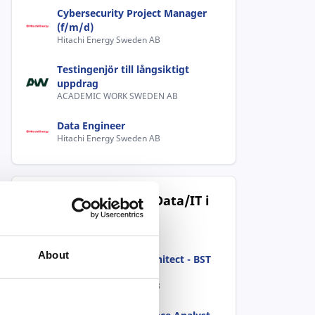
Cybersecurity Project Manager
(f/m/d)
Hitachi Energy Sweden AB
Testingenjör till långsiktigt
uppdrag
ACADEMIC WORK SWEDEN AB
Data Engineer
Hitachi Energy Sweden AB
Populära jobb inom Data/IT i
Ludvika
About
IT Data Platform Architect - BST
GI
Hitachi Energy Sweden AB