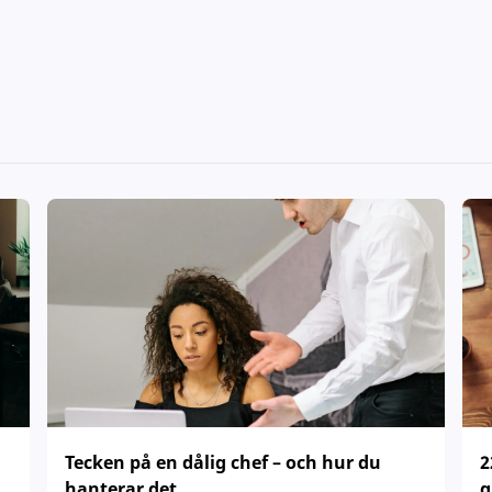
Tecken på en dålig chef – och hur du
2
hanterar det
g