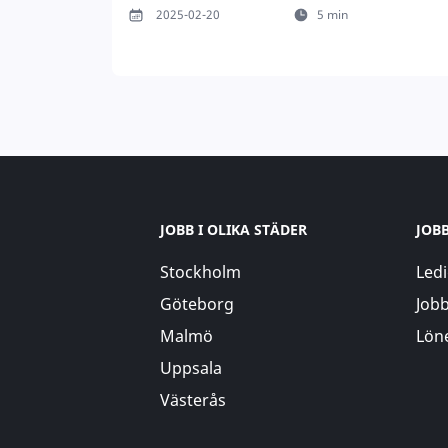
2025-02-20
5 min
JOBB I OLIKA STÄDER
JOB
Stockholm
Ledi
Göteborg
Jobb
Malmö
Löne
Uppsala
Västerås