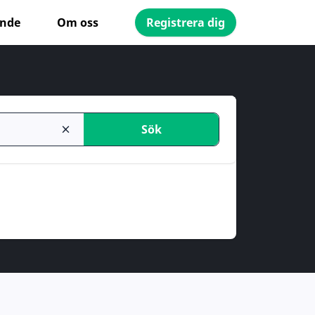
ande
Om oss
Registrera dig
Sök