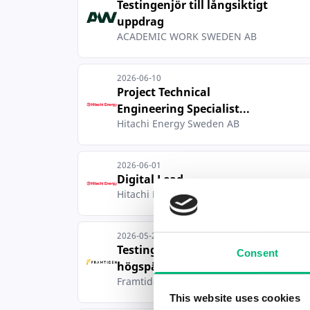
Testingenjör till långsiktigt
uppdrag
ACADEMIC WORK SWEDEN AB
2026-06-10
Project Technical
Engineering Specialist...
Hitachi Energy Sweden AB
2026-06-01
Digital Lead
Hitachi Energy Sweden AB
2026-05-25
Testingenjör inom
Consent
högspänning i Ludvika
Framtiden i Sverige AB
This website uses cookies