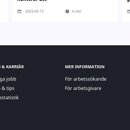
2025-02-17
4 min
B & KARRIÄR
MER INFORMATION
ga jobb
För arbetssökande
 & tips
För arbetsgivare
statistik