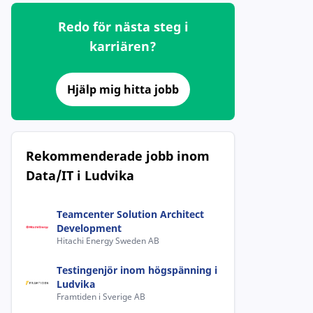
Redo för nästa steg i
karriären?
Hjälp mig hitta jobb
Rekommenderade jobb inom
Data/IT i Ludvika
Teamcenter Solution Architect
Development
Hitachi Energy Sweden AB
Testingenjör inom högspänning i
Ludvika
Framtiden i Sverige AB