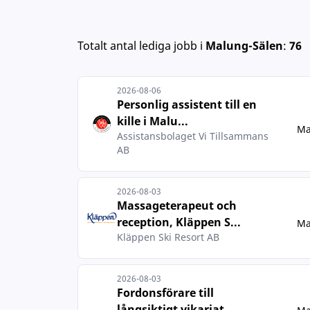
Totalt antal lediga jobb
i
Malung-Sälen
:
76
2026-08-06
Personlig assistent till en
kille i Malu...
Ma
Assistansbolaget Vi Tillsammans
AB
2026-08-03
Massageterapeut och
reception, Kläppen S...
Ma
Kläppen Ski Resort AB
2026-08-03
Fordonsförare till
långsiktigt vikariat ...