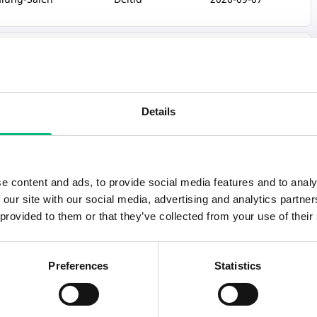
Adress
Anställning
Ansök senast
lung-Sälen
Deltid
2026-09-07
Details
Adress
Anställning
Ansök senast
lung-Sälen
Deltid
2026-09-07
e content and ads, to provide social media features and to analy
 our site with our social media, advertising and analytics partn
 provided to them or that they’ve collected from your use of their
Adress
Anställning
Ansök senast
lung-Sälen
Deltid
2026-09-07
Preferences
Statistics