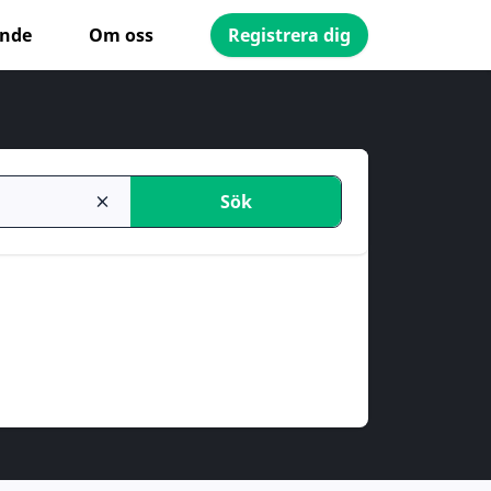
ande
Om oss
Registrera dig
Sök