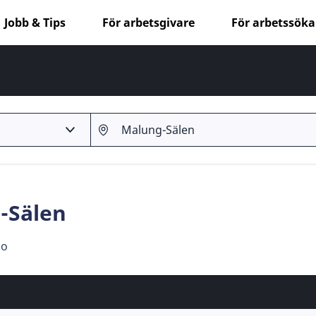
Jobb & Tips
För arbetsgivare
För arbetssök
g-Sälen
go