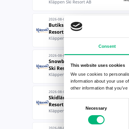
Kläppen Ski Resort AB
2026-08-03
Butikspersonal Kläppen Ski
Resort
Ma
Kläppen Ski Resort AB
Consent
2026-08-03
Snowboardlärare Kläppen
This website uses cookies
Ski Resort
Ma
Kläppen Ski Resort AB
We use cookies to personalis
information about your use of
other information that you’ve
2026-08-03
Skidlärare, Kläppen Ski
Consent
Resort
Ma
Necessary
Selection
Kläppen Ski Resort AB
2026-08-03