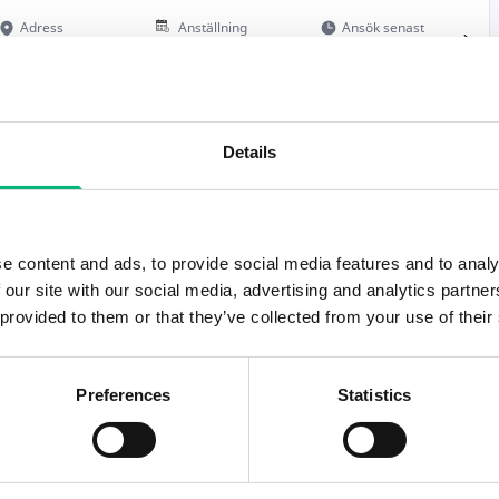
Adress
Anställning
Ansök senast
Örebro
Heltid
2026-09-05
Details
Adress
Anställning
Ansök senast
Örebro
Heltid
2026-08-18
e content and ads, to provide social media features and to analy
 our site with our social media, advertising and analytics partn
Adress
Anställning
Ansök senast
 provided to them or that they’ve collected from your use of their
Örebro
Deltid
2026-09-02
Preferences
Statistics
Adress
Anställning
Ansök senast
Örebro
Heltid
2026-08-17