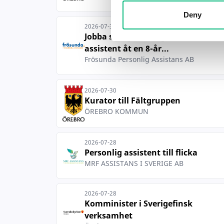
Deny
2026-07-31
Jobba som personlig
assistent åt en 8-år...
Frösunda Personlig Assistans AB
2026-07-30
Kurator till Fältgruppen
ÖREBRO KOMMUN
2026-07-28
Personlig assistent till flicka
MRF ASSISTANS I SVERIGE AB
2026-07-28
Komminister i Sverigefinsk
verksamhet