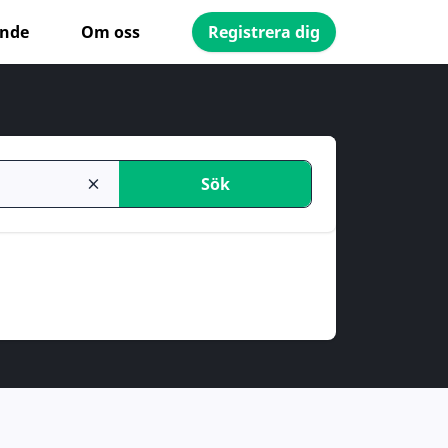
ande
Om oss
Registrera dig
Sök