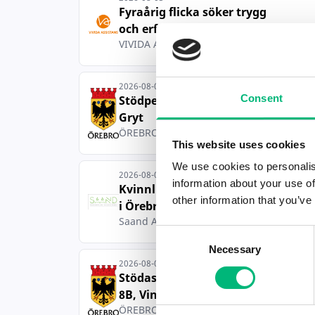
Fyraårig flicka söker trygg
och erfaren ...
VIVIDA ASSISTANS AB
2026-08-04
Consent
Stödpedagog till Gällersta
Gryt
ÖREBRO KOMMUN
This website uses cookies
We use cookies to personalis
2026-08-03
information about your use of
Kvinnlig assistent till kvinna
other information that you’ve
i Örebro ...
Saand Assistans AB
Consent
Necessary
Selection
2026-08-03
Stödassistent till Skolgatan
8B, Vintros...
ÖREBRO KOMMUN