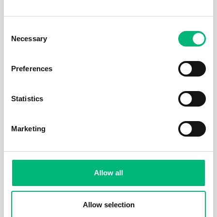
OSBY KOMMUN
Undersköterska
Consent
OSBY KOMMUN
Necessary
Selection
Preferences
Statistics
Senaste publiceringarna i Jobbnytt
Marketing
Visa fler artiklar
Allow all
Allow selection