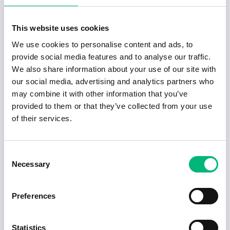
...
Simplex Bemanning AB
This website uses cookies
Sigtuna
Heltid
2026-08-08
We use cookies to personalise content and ads, to
provide social media features and to analyse our traffic.
2026-07-06
We also share information about your use of our site with
Transportledare (Märsta)
OHLSSONS I LANDSKRONA AB
our social media, advertising and analytics partners who
may combine it with other information that you’ve
Sigtuna
Heltid
2026-08-30
provided to them or that they’ve collected from your use
of their services.
2026-07-06
Studenter sökes för lagerarbete i Norra
...
Consent
People Bemanning AB
Necessary
Selection
Sigtuna
2027-01-02
Preferences
1
2
Statistics