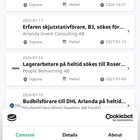
Sigtuna
Heltid
2026-10-31
2026-07-17
Erfaren skjutstativförare, B3, sökes för...
Arlanda Invest Consulting AB
Sigtuna
Heltid
2027-01-13
2026-07-13
Lagerarbetare på heltid sökes till Roser...
People Bemanning AB
Sigtuna
Heltid
2027-01-09
2026-07-10
Budbilsförare till DHL Arlanda på heltid...
StudentConsulting Sweden AB (publ)
Sigtuna
Heltid
2026-08-12
2026-07-09
Consent
Details
About
Vi söker C-Chaufförer inom distribution