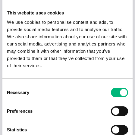
2026-06-30
Undersköterskor Eveo MÅS/Strängnäs
This website uses cookies
Eveo AB
We use cookies to personalise content and ads, to
Strängnäs
Heltid
2026-12-27
provide social media features and to analyse our traffic.
We also share information about your use of our site with
2026-05-31
our social media, advertising and analytics partners who
Legitimerad djursjukskötare till Stallar...
may combine it with other information that you’ve
Sandelin Veterinärpraktik AB
provided to them or that they’ve collected from your use
Strängnäs
Heltid
2026-08-31
of their services.
2026-04-22
Vikarier till bemanningsenheten
Consent
Strängnäs kommun
Necessary
Selection
Strängnäs
Deltid
2026-08-31
Preferences
Redo för nästa steg i karriären?
Statistics