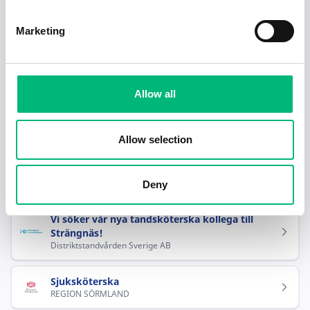
Hjälp mig hitta jobb
Marketing
Rekommenderade jobb inom Hälso- och
sjukvård i Strängnäs
Allow all
Legitimerad sjuksköterska - Erfarenhet av
medicinavdelningar slutenvård
Health Connect 365 AB
Allow selection
Legitimerad sjuksköterska till ambulansen
REGION SÖRMLAND
Deny
Vi söker vår nya tandsköterska kollega till
Strängnäs!
Distriktstandvården Sverige AB
Sjuksköterska
REGION SÖRMLAND