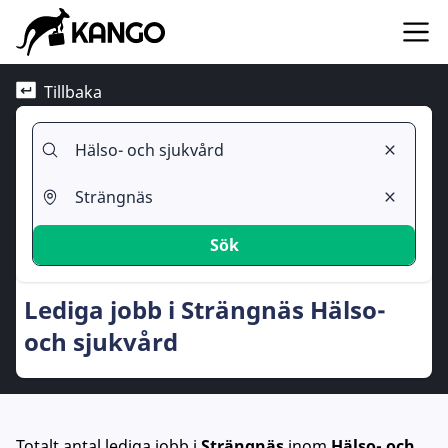
Tillbaka
Sök
Lediga jobb i Strängnäs Hälso-
och sjukvård
Totalt antal lediga jobb
i
Strängnäs
inom
Hälso- och