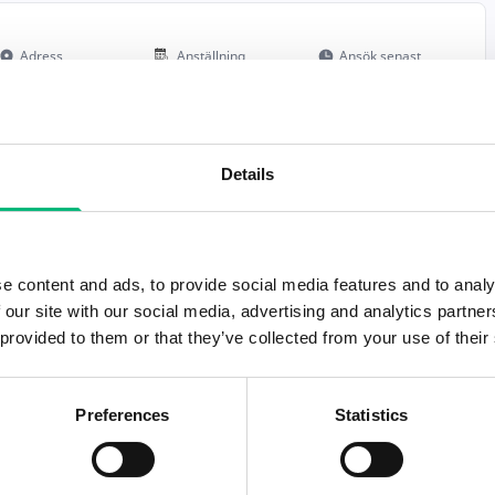
Adress
Anställning
Ansök senast
Uppsala
Deltid
2026-08-20
Details
Adress
Anställning
Ansök senast
Uppsala
Deltid
2026-08-23
e content and ads, to provide social media features and to analy
 our site with our social media, advertising and analytics partn
Adress
Anställning
Ansök senast
 provided to them or that they’ve collected from your use of their
Uppsala
Heltid
2026-08-31
Preferences
Statistics
Adress
Anställning
Ansök senast
Uppsala
Heltid
2026-08-21