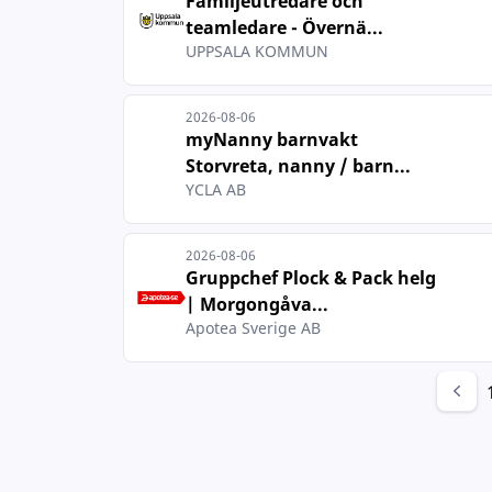
Familjeutredare och
teamledare - Övernä...
UPPSALA KOMMUN
2026-08-06
myNanny barnvakt
Storvreta, nanny / barn...
YCLA AB
2026-08-06
Gruppchef Plock & Pack helg
| Morgongåva...
Apotea Sverige AB