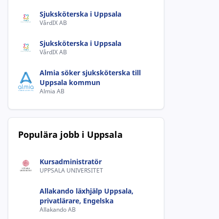
Sjuksköterska i Uppsala
VårdIX AB
Sjuksköterska i Uppsala
VårdIX AB
Almia söker sjuksköterska till
Uppsala kommun
Almia AB
Populära jobb i Uppsala
Kursadministratör
UPPSALA UNIVERSITET
Allakando läxhjälp Uppsala,
privatlärare, Engelska
Allakando AB