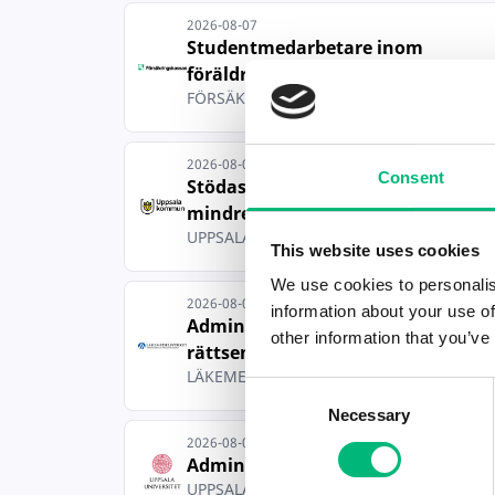
2026-08-07
Studentmedarbetare inom
föräldraförsäkri...
FÖRSÄKRINGSKASSAN
2026-08-07
Consent
Stödassistent (dag) till
mindre boende f...
UPPSALA KOMMUN
This website uses cookies
We use cookies to personalis
2026-08-07
information about your use of
Administratör till
other information that you’ve
rättsenheten
LÄKEMEDELSVERKET
Consent
Necessary
Selection
2026-08-07
Administratör
UPPSALA UNIVERSITET