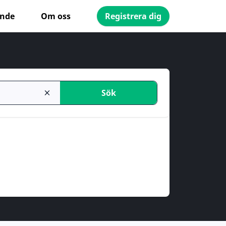
ande
Om oss
Registrera dig
Sök