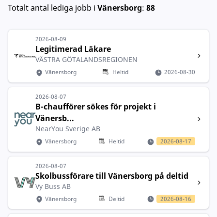
Totalt antal lediga jobb
i
Vänersborg
:
88
2026-08-09
Legitimerad Läkare
VÄSTRA GÖTALANDSREGIONEN
Vänersborg
Heltid
2026-08-30
2026-08-07
B-chaufförer sökes för projekt i
Vänersb...
NearYou Sverige AB
Vänersborg
Heltid
2026-08-17
2026-08-07
Skolbussförare till Vänersborg på deltid
Vy Buss AB
Vänersborg
Deltid
2026-08-16