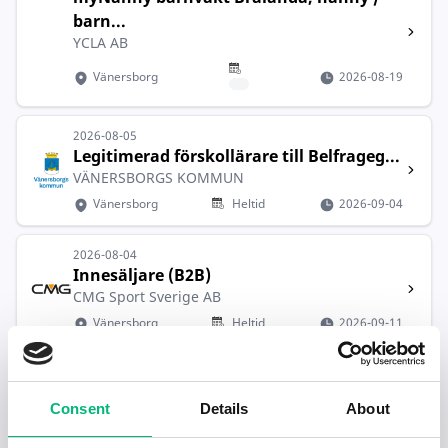
barn...
YCLA AB
Vänersborg
2026-08-19
2026-08-05
Legitimerad förskollärare till Belfrageg...
VÄNERSBORGS KOMMUN
Vänersborg
Heltid
2026-09-04
2026-08-04
Innesäljare (B2B)
CMG Sport Sverige AB
Vänersborg
Heltid
2026-09-11
2026-08-04
Personlig assistent sökes till kvinna i ...
Consent
Details
About
OLIVIA PERSONLIG ASSISTANS AKTIEBOLAG
Vänersborg
Deltid
2026-09-04