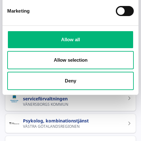
Redo för nästa steg i karriären?
Marketing
Hjälp mig hitta jobb
Allow all
Rekommenderade jobb i Vänersborg
Allow selection
Textilvärderare till Wargön Innovation
Wargön Innovation AB
Deny
Förvaltningschef till teknik och
serviceförvaltningen
VÄNERSBORGS KOMMUN
Psykolog, kombinationstjänst
VÄSTRA GÖTALANDSREGIONEN