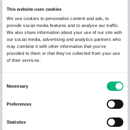
This website uses cookies
2026-08-04
Butiksmedarbetare (extrajobb), Willys
We use cookies to personalise content and ads, to
Vä...
provide social media features and to analyse our traffic.
WiLLY:S AB
We also share information about your use of our site with
our social media, advertising and analytics partners who
Vänersborg
Deltid
2026-08-18
may combine it with other information that you’ve
provided to them or that they’ve collected from your use
2026-08-04
Köksbiträde
of their services.
celko kommanditbolag
Vänersborg
Heltid
2026-11-30
Consent
Necessary
Selection
2026-08-04
Förskollärare till Holmängens förskola
VÄNERSBORGS KOMMUN
Preferences
Vänersborg
Heltid
2026-09-04
1
2
3
4
5
Statistics