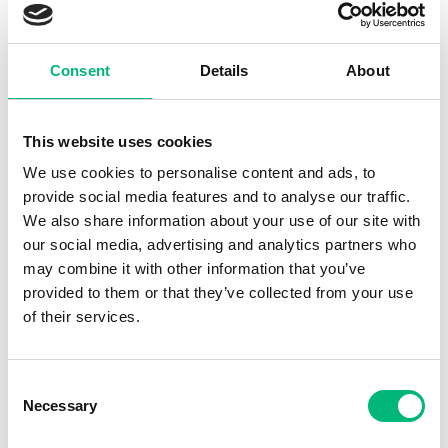
Forskningssjuksköterska
Fysioterapeut/Sjukgymnast
Fytoterapeut/Örtterapeut
Consent
Details
About
Företagspsykolog
Företagssjuksköterska/Företagssköterska
This website uses cookies
Gipstekniker
We use cookies to personalise content and ads, to
Hemsjukvårdare
provide social media features and to analyse our traffic.
We also share information about your use of our site with
Hemvårdare
our social media, advertising and analytics partners who
Hjälpmedelskonsulent
may combine it with other information that you’ve
Homeopat
provided to them or that they’ve collected from your use
of their services.
Hygiensjuksköterska
Individualterapeut
Consent
Intensivvårdssjuksköterska
Necessary
Selection
Kinesiolog