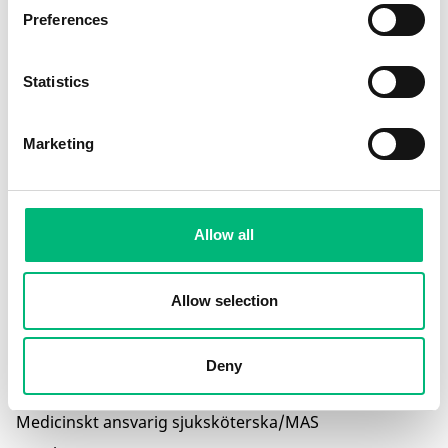
Kiropraktor
Preferences
Klinikapotekare
Klinikveterinär
Statistics
Klinisk farmakolog
Klinisk psykolog
Marketing
Kontaktsjuksköterska
Laboratoriebiträde
Laboratorieveterinär
Allow all
Logoped
Logopedassistent
Allow selection
Läkare
Läkeeurytmist
Deny
Länsveterinär
Medicinskt ansvarig sjuksköterska/MAS