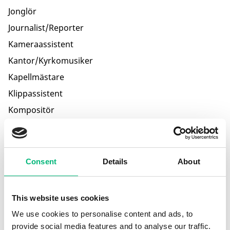
Jonglör
Journalist/Reporter
Kameraassistent
Kantor/Kyrkomusiker
Kapellmästare
Klippassistent
Kompositör
Konferencier
Konferenstekniker
Konferenstolk
Consent
Details
About
Konsertmästare
Konservator
This website uses cookies
Konstintendent
We use cookies to personalise content and ads, to
Konstkonsult
provide social media features and to analyse our traffic.