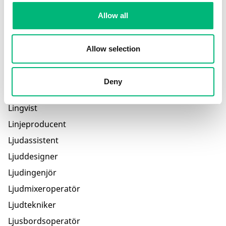
Layoutare
Allow all
Layoutchef
Layouttecknare
Allow selection
Level designer/Leveldesigner
Lexikograf
Deny
Lindansare
Lingvist
Linjeproducent
Ljudassistent
Ljuddesigner
Ljudingenjör
Ljudmixeroperatör
Ljudtekniker
Ljusbordsoperatör