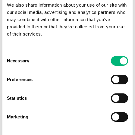
We also share information about your use of our site with
Konstnär
our social media, advertising and analytics partners who
Konstsmed
may combine it with other information that you’ve
Kontakttolk/Dialogtolk
provided to them or that they’ve collected from your use
of their services.
Koordinator: kultur, media, film, scen, dataspel
Kopplingstekniker
Koreograf
Consent
Necessary
Selection
Koreolog
Korsordsmakare/Korsordskonstruktör
Preferences
Kostymdesigner/Kostymtecknare
Kostymör
Statistics
Krigsarkivarie
Köksarkitekt
Marketing
Kördirigent
Körledare