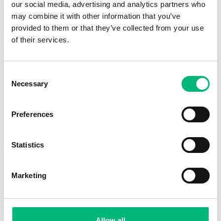
our social media, advertising and analytics partners who
Frivårdshandläggare
may combine it with other information that you’ve
Frivårdsinspektör
provided to them or that they’ve collected from your use
of their services.
Fältassistent
Församlingsdiakon
Församlingsföreståndare, frikyrka
Consent
Necessary
Selection
Församlingsföreståndare, Frälsningsarmén
Församlingspedagog
Preferences
Församlingspräst med specialuppgifter
Gruppledare inom socialtjänst
Statistics
Habiliteringsassistent
Habiliteringspedagog
Marketing
Hantverkspedagog
Hemterapeut
Hälsocoach
Allow all