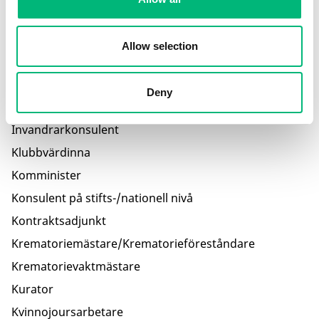
Hälsoinformatör
Hälso- och sjukvårdskurator
Allow selection
Hälsopedagog
Imam
Deny
Integrationshandläggare
Invandrarkonsulent
Klubbvärdinna
Komminister
Konsulent på stifts-/nationell nivå
Kontraktsadjunkt
Krematoriemästare/Krematorieföreståndare
Krematorievaktmästare
Kurator
Kvinnojoursarbetare