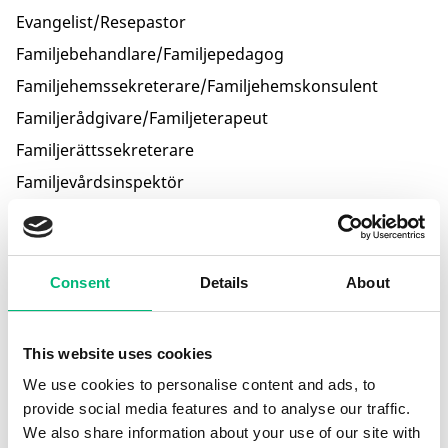
Evangelist/Resepastor
Familjebehandlare/Familjepedagog
Familjehemssekreterare/Familjehemskonsulent
Familjerådgivare/Familjeterapeut
Familjerättssekreterare
Familjevårdsinspektör
Folkhälsosekreterare
Friskvårdskonsult/Hälsovägledare
Friskvårdsledare
Consent
Details
About
Fritidsassistent
Fritidsinstruktör
This website uses cookies
Fritidskonsulent
We use cookies to personalise content and ads, to
Fritidsledare
provide social media features and to analyse our traffic.
We also share information about your use of our site with
Fritidsledare, församling/Ungdomsledare, församling